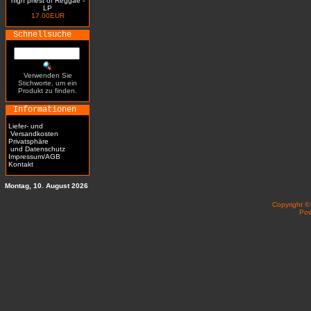
high priest of Reggae -
LP
17.00EUR
Schnellsuche
Verwenden Sie
Stichworte, um ein
Produkt zu finden.
Informationen
Liefer- und
Versandkosten
Privatsphäre
und Datenschutz
Impressum/AGB
Kontakt
Montag, 10. August 2026
Copyright 
Po