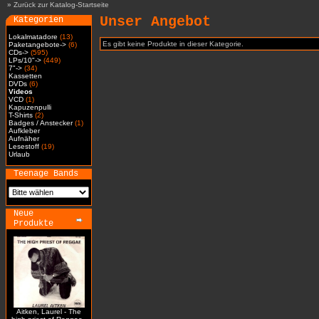
»
Zurück zur Katalog-Startseite
Unser Angebot
Kategorien
Lokalmatadore
(13)
Es gibt keine Produkte in dieser Kategorie.
Paketangebote->
(6)
CDs->
(595)
LPs/10"->
(449)
7"->
(34)
Kassetten
DVDs
(6)
Videos
VCD
(1)
Kapuzenpulli
T-Shirts
(2)
Badges / Anstecker
(1)
Aufkleber
Aufnäher
Lesestoff
(19)
Urlaub
Teenage Bands
Neue
Produkte
Aitken, Laurel - The