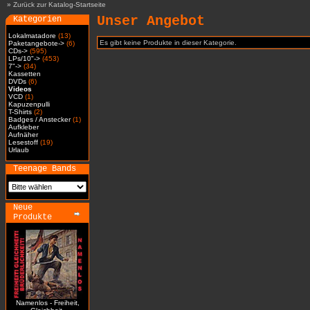
»
Zurück zur Katalog-Startseite
Unser Angebot
Kategorien
Lokalmatadore
(13)
Es gibt keine Produkte in dieser Kategorie.
Paketangebote->
(6)
CDs->
(595)
LPs/10"->
(453)
7"->
(34)
Kassetten
DVDs
(6)
Videos
VCD
(1)
Kapuzenpulli
T-Shirts
(2)
Badges / Anstecker
(1)
Aufkleber
Aufnäher
Lesestoff
(19)
Urlaub
Teenage Bands
Neue
Produkte
Namenlos - Freiheit,