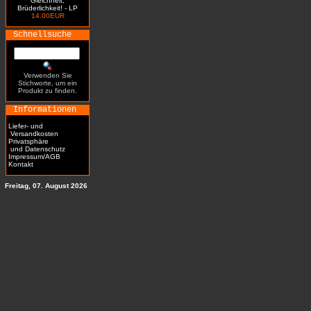
Gleichheit,
Brüderlichkeit! - LP
14.00EUR
Schnellsuche
Verwenden Sie
Stichworte, um ein
Produkt zu finden.
Informationen
Liefer- und
Versandkosten
Privatsphäre
und Datenschutz
Impressum/AGB
Kontakt
Freitag, 07. August 2026