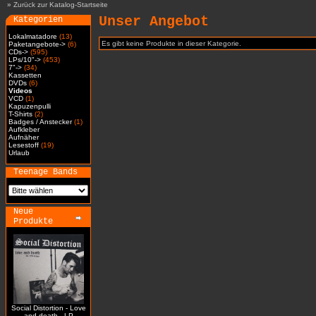
»
Zurück zur Katalog-Startseite
Unser Angebot
Kategorien
Lokalmatadore
(13)
Es gibt keine Produkte in dieser Kategorie.
Paketangebote->
(6)
CDs->
(595)
LPs/10"->
(453)
7"->
(34)
Kassetten
DVDs
(6)
Videos
VCD
(1)
Kapuzenpulli
T-Shirts
(2)
Badges / Anstecker
(1)
Aufkleber
Aufnäher
Lesestoff
(19)
Urlaub
Teenage Bands
Neue
Produkte
Social Distortion - Love
and death - LP