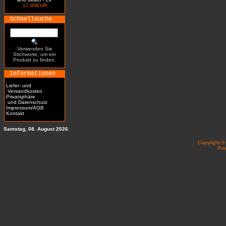
17.00EUR
Schnellsuche
Verwenden Sie
Stichworte, um ein
Produkt zu finden.
Informationen
Liefer- und
Versandkosten
Privatsphäre
und Datenschutz
Impressum/AGB
Kontakt
Samstag, 08. August 2026
Copyright 
Po