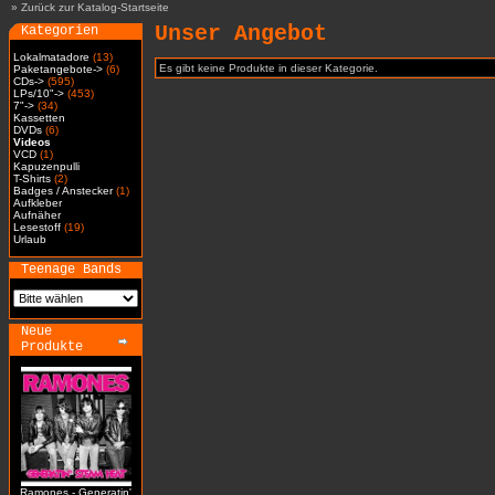
»
Zurück zur Katalog-Startseite
Unser Angebot
Kategorien
Lokalmatadore
(13)
Es gibt keine Produkte in dieser Kategorie.
Paketangebote->
(6)
CDs->
(595)
LPs/10"->
(453)
7"->
(34)
Kassetten
DVDs
(6)
Videos
VCD
(1)
Kapuzenpulli
T-Shirts
(2)
Badges / Anstecker
(1)
Aufkleber
Aufnäher
Lesestoff
(19)
Urlaub
Teenage Bands
Neue
Produkte
Ramones - Generatin'