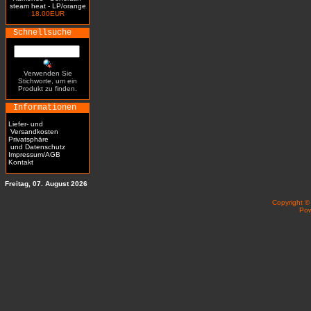
steam heat - LP/orange
18.00EUR
Schnellsuche
Verwenden Sie
Stichworte, um ein
Produkt zu finden.
Informationen
Liefer- und
Versandkosten
Privatsphäre
und Datenschutz
Impressum/AGB
Kontakt
Freitag, 07. August 2026
Copyright 
Po