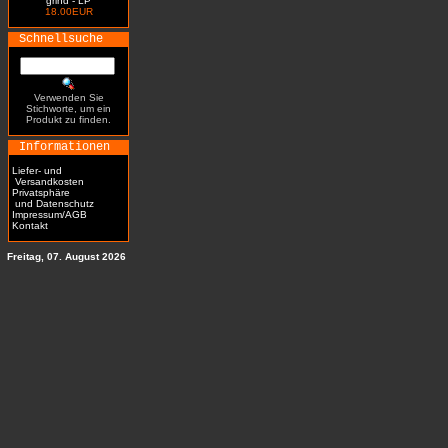
grind - LP
18.00EUR
Schnellsuche
Verwenden Sie
Stichworte, um ein
Produkt zu finden.
Informationen
Liefer- und
Versandkosten
Privatsphäre
und Datenschutz
Impressum/AGB
Kontakt
Freitag, 07. August 2026