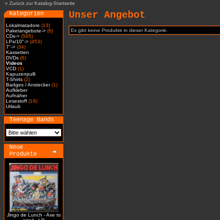
»
Zurück zur Katalog-Startseite
Unser Angebot
Kategorien
Lokalmatadore
(13)
Es gibt keine Produkte in dieser Kategorie.
Paketangebote->
(6)
CDs->
(595)
LPs/10"->
(453)
7"->
(34)
Kassetten
DVDs
(6)
Videos
VCD
(1)
Kapuzenpulli
T-Shirts
(2)
Badges / Anstecker
(1)
Aufkleber
Aufnäher
Lesestoff
(19)
Urlaub
Teenage Bands
Neue
Produkte
Jingo de Lunch - Axe to