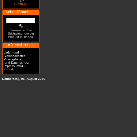
- LP
18.00EUR
Schnellsuche
Verwenden Sie
Stichworte, um ein
Produkt zu finden.
Informationen
Liefer- und
Versandkosten
Privatsphäre
und Datenschutz
Impressum/AGB
Kontakt
Donnerstag, 06. August 2026