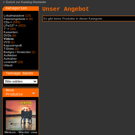
»
Zurück zur Katalog-Startseite
Unser Angebot
Kategorien
Lokalmatadore
(13)
Es gibt keine Produkte in dieser Kategorie.
Paketangebote->
(6)
CDs->
(595)
LPs/10"->
(453)
7"->
(34)
Kassetten
DVDs
(6)
Videos
VCD
(1)
Kapuzenpulli
T-Shirts
(2)
Badges / Anstecker
(1)
Aufkleber
Aufnäher
Lesestoff
(19)
Urlaub
Teenage Bands
Neue
Produkte
Meteors - Wreckin' crew