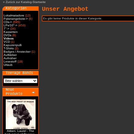
»
Zurück zur Katalog-Startseite
Unser Angebot
Kategorien
Lokalmatadore
(13)
Es gibt keine Produkte in dieser Kategorie.
Paketangebote->
(6)
CDs->
(595)
LPs/10"->
(453)
7"->
(34)
Kassetten
DVDs
(6)
Videos
VCD
(1)
Kapuzenpulli
T-Shirts
(2)
Badges / Anstecker
(1)
Aufkleber
Aufnäher
Lesestoff
(19)
Urlaub
Teenage Bands
Neue
Produkte
Aitken, Laurel - The