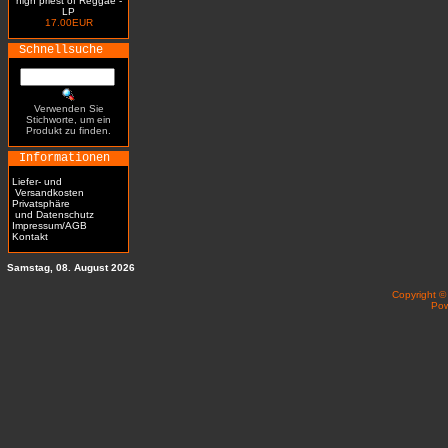
high priest of Reggae -
LP
17.00EUR
Schnellsuche
Verwenden Sie
Stichworte, um ein
Produkt zu finden.
Informationen
Liefer- und
Versandkosten
Privatsphäre
und Datenschutz
Impressum/AGB
Kontakt
Samstag, 08. August 2026
Copyright 
Po