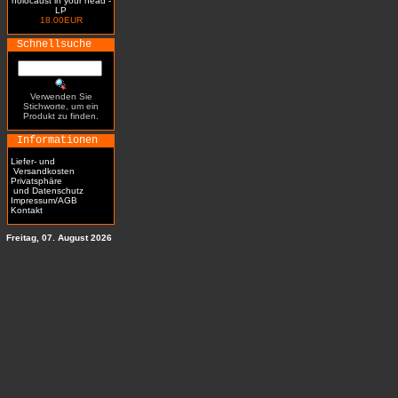
holocaust in your head -
LP
18.00EUR
Schnellsuche
Verwenden Sie
Stichworte, um ein
Produkt zu finden.
Informationen
Liefer- und
Versandkosten
Privatsphäre
und Datenschutz
Impressum/AGB
Kontakt
Freitag, 07. August 2026