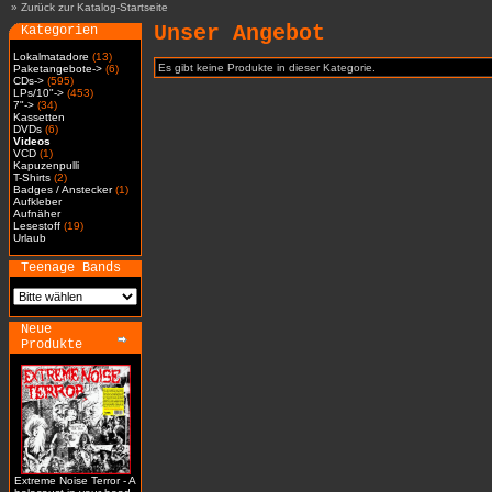
»
Zurück zur Katalog-Startseite
Unser Angebot
Kategorien
Lokalmatadore
(13)
Es gibt keine Produkte in dieser Kategorie.
Paketangebote->
(6)
CDs->
(595)
LPs/10"->
(453)
7"->
(34)
Kassetten
DVDs
(6)
Videos
VCD
(1)
Kapuzenpulli
T-Shirts
(2)
Badges / Anstecker
(1)
Aufkleber
Aufnäher
Lesestoff
(19)
Urlaub
Teenage Bands
Neue
Produkte
Extreme Noise Terror - A