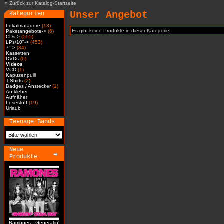
»
Zurück zur Katalog-Startseite
Unser Angebot
Kategorien
Lokalmatadore
(13)
Es gibt keine Produkte in dieser Kategorie.
Paketangebote->
(6)
CDs->
(595)
LPs/10"->
(453)
7"->
(34)
Kassetten
DVDs
(6)
Videos
VCD
(1)
Kapuzenpulli
T-Shirts
(2)
Badges / Anstecker
(1)
Aufkleber
Aufnäher
Lesestoff
(19)
Urlaub
Teenage Bands
Neue
Produkte
Ramones - Generatin'