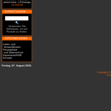
steam heat - LP/orange
18.00EUR
Schnellsuche
Verwenden Sie
Stichworte, um ein
Produkt zu finden.
Informationen
Liefer- und
Versandkosten
Privatsphäre
und Datenschutz
Impressum/AGB
Kontakt
Freitag, 07. August 2026
Copyright 
Po