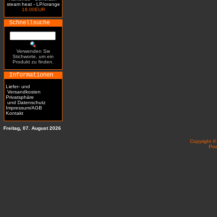
steam heat - LP/orange
18.00EUR
Schnellsuche
Verwenden Sie
Stichworte, um ein
Produkt zu finden.
Informationen
Liefer- und
Versandkosten
Privatsphäre
und Datenschutz
Impressum/AGB
Kontakt
Freitag, 07. August 2026
Copyright 
Po