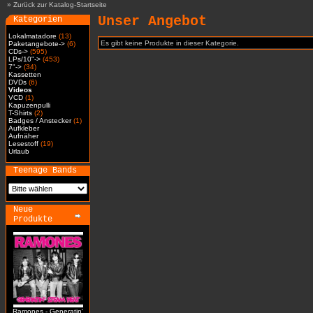
»
Zurück zur Katalog-Startseite
Unser Angebot
Kategorien
Lokalmatadore
(13)
Es gibt keine Produkte in dieser Kategorie.
Paketangebote->
(6)
CDs->
(595)
LPs/10"->
(453)
7"->
(34)
Kassetten
DVDs
(6)
Videos
VCD
(1)
Kapuzenpulli
T-Shirts
(2)
Badges / Anstecker
(1)
Aufkleber
Aufnäher
Lesestoff
(19)
Urlaub
Teenage Bands
Neue
Produkte
Ramones - Generatin'