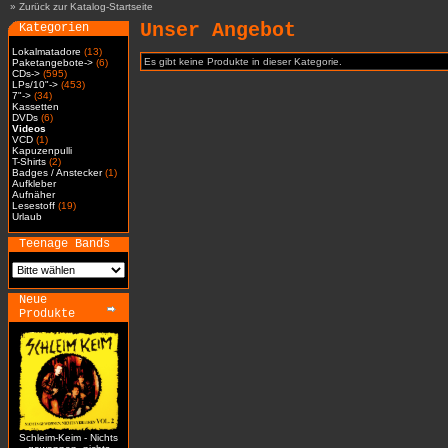
»
Zurück zur Katalog-Startseite
Unser Angebot
Kategorien
Lokalmatadore
(13)
Es gibt keine Produkte in dieser Kategorie.
Paketangebote->
(6)
CDs->
(595)
LPs/10"->
(453)
7"->
(34)
Kassetten
DVDs
(6)
Videos
VCD
(1)
Kapuzenpulli
T-Shirts
(2)
Badges / Anstecker
(1)
Aufkleber
Aufnäher
Lesestoff
(19)
Urlaub
Teenage Bands
Neue
Produkte
Schleim-Keim - Nichts