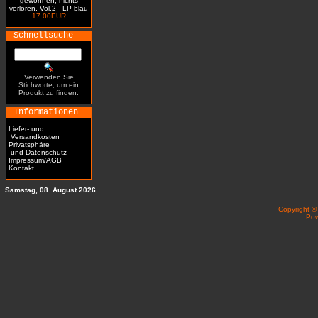
gewonnen, nichts
verloren, Vol.2 - LP blau
17.00EUR
Schnellsuche
Verwenden Sie
Stichworte, um ein
Produkt zu finden.
Informationen
Liefer- und
Versandkosten
Privatsphäre
und Datenschutz
Impressum/AGB
Kontakt
Samstag, 08. August 2026
Copyright 
Po