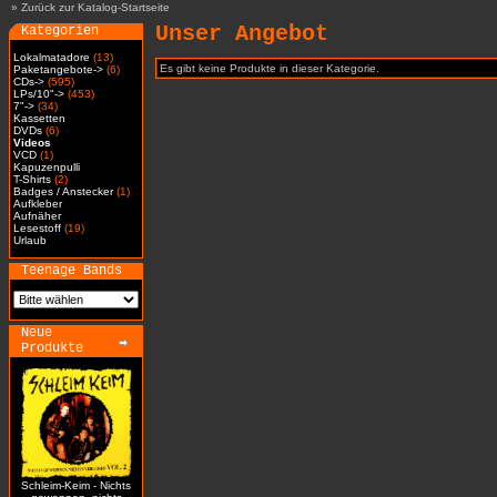
»
Zurück zur Katalog-Startseite
Unser Angebot
Kategorien
Lokalmatadore
(13)
Es gibt keine Produkte in dieser Kategorie.
Paketangebote->
(6)
CDs->
(595)
LPs/10"->
(453)
7"->
(34)
Kassetten
DVDs
(6)
Videos
VCD
(1)
Kapuzenpulli
T-Shirts
(2)
Badges / Anstecker
(1)
Aufkleber
Aufnäher
Lesestoff
(19)
Urlaub
Teenage Bands
Neue
Produkte
Schleim-Keim - Nichts