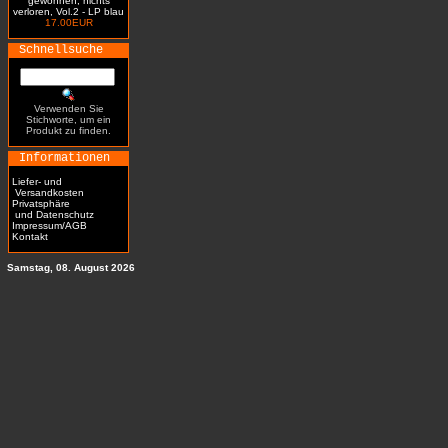
gewonnen, nichts
verloren, Vol.2 - LP blau
17.00EUR
Schnellsuche
Verwenden Sie
Stichworte, um ein
Produkt zu finden.
Informationen
Liefer- und
Versandkosten
Privatsphäre
und Datenschutz
Impressum/AGB
Kontakt
Samstag, 08. August 2026