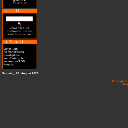
grind - LP
18.00EUR
Schnellsuche
Verwenden Sie
Stichworte, um ein
Produkt zu finden.
Informationen
Liefer- und
Versandkosten
Privatsphäre
und Datenschutz
Impressum/AGB
Kontakt
Samstag, 08. August 2026
Copyright 
Po