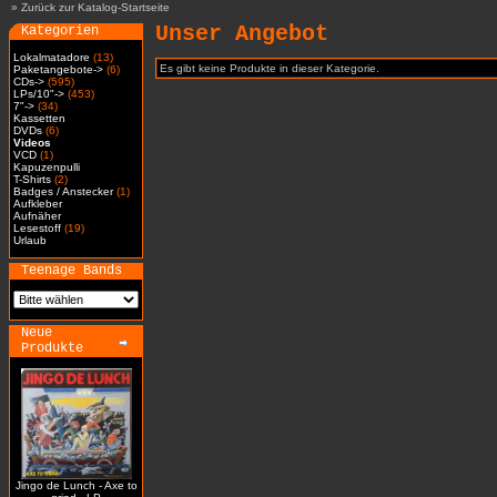
»
Zurück zur Katalog-Startseite
Unser Angebot
Kategorien
Lokalmatadore
(13)
Es gibt keine Produkte in dieser Kategorie.
Paketangebote->
(6)
CDs->
(595)
LPs/10"->
(453)
7"->
(34)
Kassetten
DVDs
(6)
Videos
VCD
(1)
Kapuzenpulli
T-Shirts
(2)
Badges / Anstecker
(1)
Aufkleber
Aufnäher
Lesestoff
(19)
Urlaub
Teenage Bands
Neue
Produkte
Jingo de Lunch - Axe to