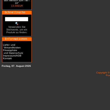
den Mensch zum Tier -
10"
13.00EUR
Schnellsuche
Verwenden Sie
Stichworte, um ein
Produkt zu finden.
Informationen
Liefer- und
Versandkosten
Privatsphäre
und Datenschutz
Impressum/AGB
Kontakt
Freitag, 07. August 2026
Copyright 
Po