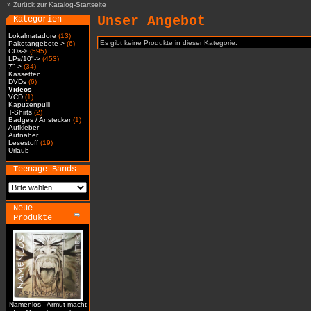
»
Zurück zur Katalog-Startseite
Unser Angebot
Kategorien
Lokalmatadore
(13)
Es gibt keine Produkte in dieser Kategorie.
Paketangebote->
(6)
CDs->
(595)
LPs/10"->
(453)
7"->
(34)
Kassetten
DVDs
(6)
Videos
VCD
(1)
Kapuzenpulli
T-Shirts
(2)
Badges / Anstecker
(1)
Aufkleber
Aufnäher
Lesestoff
(19)
Urlaub
Teenage Bands
Neue
Produkte
Namenlos - Armut macht