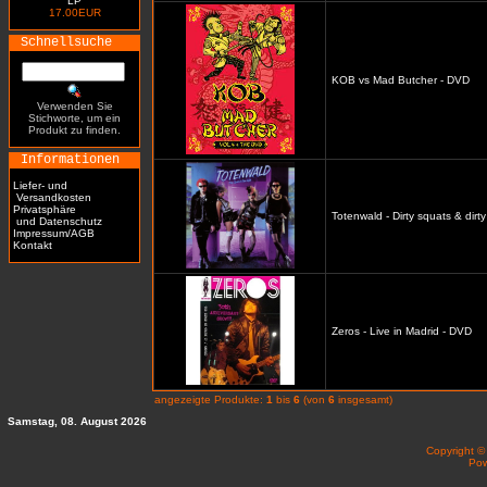
LP
17.00EUR
Schnellsuche
KOB vs Mad Butcher - DVD
Verwenden Sie
Stichworte, um ein
Produkt zu finden.
Informationen
Liefer- und
Versandkosten
Privatsphäre
Totenwald - Dirty squats & dirt
und Datenschutz
Impressum/AGB
Kontakt
Zeros - Live in Madrid - DVD
angezeigte Produkte:
1
bis
6
(von
6
insgesamt)
Samstag, 08. August 2026
Copyright 
Po