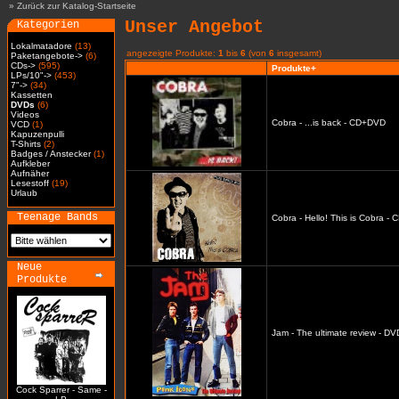
»
Zurück zur Katalog-Startseite
Unser Angebot
Kategorien
Lokalmatadore
(13)
angezeigte Produkte:
1
bis
6
(von
6
insgesamt)
Paketangebote->
(6)
CDs->
(595)
Produkte+
LPs/10"->
(453)
7"->
(34)
Kassetten
DVDs
(6)
Videos
Cobra - ...is back - CD+DVD
VCD
(1)
Kapuzenpulli
T-Shirts
(2)
Badges / Anstecker
(1)
Aufkleber
Aufnäher
Lesestoff
(19)
Urlaub
Teenage Bands
Cobra - Hello! This is Cobra -
Neue
Produkte
Jam - The ultimate review - DV
Cock Sparrer - Same -