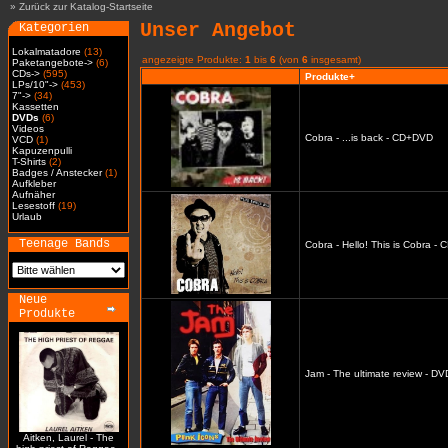
»
Zurück zur Katalog-Startseite
Unser Angebot
Kategorien
Lokalmatadore
(13)
angezeigte Produkte:
1
bis
6
(von
6
insgesamt)
Paketangebote->
(6)
CDs->
(595)
Produkte+
LPs/10"->
(453)
7"->
(34)
Kassetten
DVDs
(6)
Videos
Cobra - ...is back - CD+DVD
VCD
(1)
Kapuzenpulli
T-Shirts
(2)
Badges / Anstecker
(1)
Aufkleber
Aufnäher
Lesestoff
(19)
Urlaub
Teenage Bands
Cobra - Hello! This is Cobra -
Neue
Produkte
Jam - The ultimate review - DV
Aitken, Laurel - The