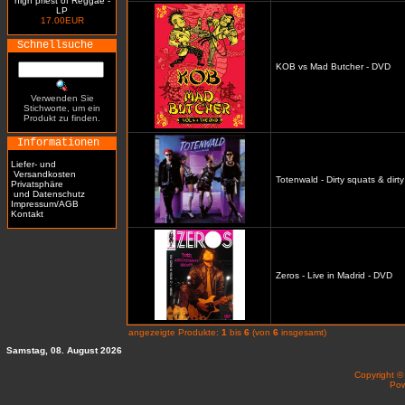
high priest of Reggae -
LP
17.00EUR
Schnellsuche
KOB vs Mad Butcher - DVD
Verwenden Sie
Stichworte, um ein
Produkt zu finden.
Informationen
Liefer- und
Versandkosten
Totenwald - Dirty squats & dirt
Privatsphäre
und Datenschutz
Impressum/AGB
Kontakt
Zeros - Live in Madrid - DVD
angezeigte Produkte:
1
bis
6
(von
6
insgesamt)
Samstag, 08. August 2026
Copyright 
Po