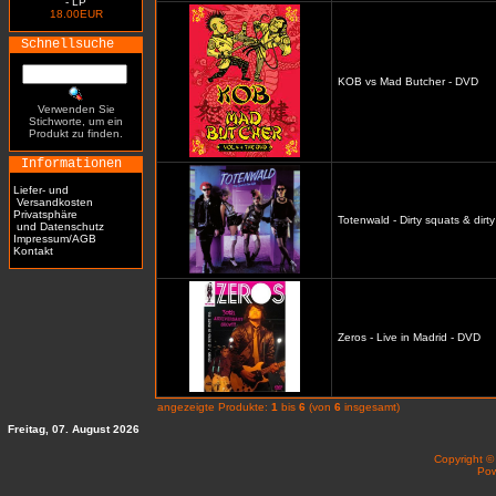
- LP
18.00EUR
Schnellsuche
KOB vs Mad Butcher - DVD
Verwenden Sie
Stichworte, um ein
Produkt zu finden.
Informationen
Liefer- und
Versandkosten
Privatsphäre
Totenwald - Dirty squats & dirt
und Datenschutz
Impressum/AGB
Kontakt
Zeros - Live in Madrid - DVD
angezeigte Produkte:
1
bis
6
(von
6
insgesamt)
Freitag, 07. August 2026
Copyright 
Po