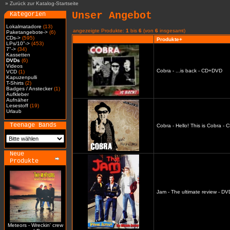
»
Zurück zur Katalog-Startseite
Unser Angebot
Kategorien
Lokalmatadore
(13)
angezeigte Produkte:
1
bis
6
(von
6
insgesamt)
Paketangebote->
(6)
CDs->
(595)
Produkte+
LPs/10"->
(453)
7"->
(34)
Kassetten
DVDs
(6)
Videos
Cobra - ...is back - CD+DVD
VCD
(1)
Kapuzenpulli
T-Shirts
(2)
Badges / Anstecker
(1)
Aufkleber
Aufnäher
Lesestoff
(19)
Urlaub
Teenage Bands
Cobra - Hello! This is Cobra -
Neue
Produkte
Jam - The ultimate review - DV
Meteors - Wreckin' crew