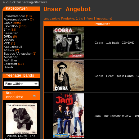
»
Zurück zur Katalog-Startseite
Unser Angebot
Kategorien
Lokalmatadore
(13)
angezeigte Produkte:
1
bis
6
(von
6
insgesamt)
Paketangebote->
(6)
CDs->
(595)
Produkte+
LPs/10"->
(453)
7"->
(34)
Kassetten
DVDs
(6)
Videos
Cobra - ...is back - CD+DVD
VCD
(1)
Kapuzenpulli
T-Shirts
(2)
Badges / Anstecker
(1)
Aufkleber
Aufnäher
Lesestoff
(19)
Urlaub
Teenage Bands
Cobra - Hello! This is Cobra -
Neue
Produkte
Jam - The ultimate review - DV
Aitken, Laurel - The