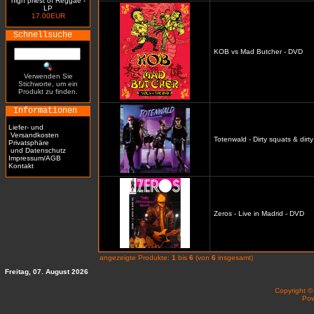
high priest of Reggae -
LP
17.00EUR
Schnellsuche
KOB vs Mad Butcher - DVD
Verwenden Sie
Stichworte, um ein
Produkt zu finden.
Informationen
Liefer- und
Versandkosten
Totenwald - Dirty squats & dirt
Privatsphäre
und Datenschutz
Impressum/AGB
Kontakt
Zeros - Live in Madrid - DVD
angezeigte Produkte:
1
bis
6
(von
6
insgesamt)
Freitag, 07. August 2026
Copyright 
Po