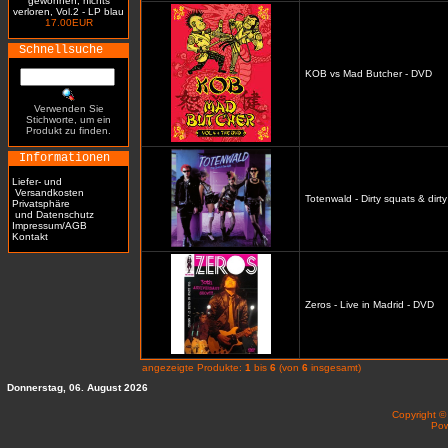
gewonnen, nichts
verloren, Vol.2 - LP blau
17.00EUR
Schnellsuche
KOB vs Mad Butcher - DVD
Verwenden Sie
Stichworte, um ein
Produkt zu finden.
Informationen
Liefer- und
Versandkosten
Totenwald - Dirty squats & dirt
Privatsphäre
und Datenschutz
Impressum/AGB
Kontakt
Zeros - Live in Madrid - DVD
angezeigte Produkte:
1
bis
6
(von
6
insgesamt)
Donnerstag, 06. August 2026
Copyright 
Po