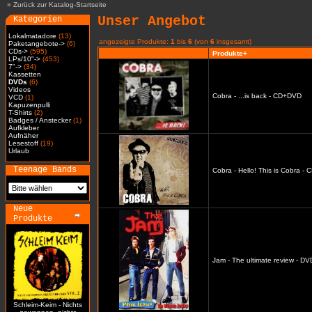
»
Zurück zur Katalog-Startseite
Unser Angebot
Kategorien
Lokalmatadore
(13)
angezeigte Produkte:
1
bis
6
(von
6
insgesamt)
Paketangebote->
(6)
CDs->
(595)
Produkte+
LPs/10"->
(453)
7"->
(34)
Kassetten
DVDs
(6)
Videos
Cobra - ...is back - CD+DVD
VCD
(1)
Kapuzenpulli
T-Shirts
(2)
Badges / Anstecker
(1)
Aufkleber
Aufnäher
Lesestoff
(19)
Urlaub
Teenage Bands
Cobra - Hello! This is Cobra -
Neue
Produkte
Jam - The ultimate review - DV
Schleim-Keim - Nichts