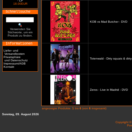
- LP
18.00EUR
Schnellsuche
KOB vs Mad Butcher - DVD
Verwenden Sie
Stichworte, um ein
Produkt zu finden.
Informationen
Liefer- und
Versandkosten
Privatsphäre
Totenwald - Dirty squats & dirt
und Datenschutz
Impressum/AGB
Kontakt
Zeros - Live in Madrid - DVD
angezeigte Produkte:
1
bis
6
(von
6
insgesamt)
Sonntag, 09. August 2026
Copyright 
Po