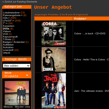
»
Zurück zur Katalog-Startseite
Unser Angebot
Kategorien
Lokalmatadore
(13)
angezeigte Produkte:
1
bis
6
(von
6
insgesamt)
Paketangebote->
(6)
CDs->
(595)
Produkte+
LPs/10"->
(449)
7"->
(34)
Kassetten
DVDs
(6)
Videos
Cobra - ...is back - CD+DVD
VCD
(1)
Kapuzenpulli
T-Shirts
(2)
Badges / Anstecker
(1)
Aufkleber
Aufnäher
Lesestoff
(19)
Urlaub
Teenage Bands
Cobra - Hello! This is Cobra -
Neue
Produkte
Jam - The ultimate review - DV
Meteors - Wreckin' crew