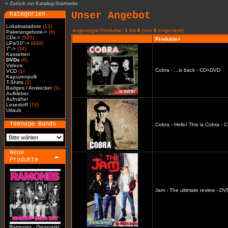
»
Zurück zur Katalog-Startseite
Unser Angebot
Kategorien
Lokalmatadore
(13)
angezeigte Produkte:
1
bis
6
(von
6
insgesamt)
Paketangebote->
(6)
CDs->
(595)
Produkte+
LPs/10"->
(449)
7"->
(34)
Kassetten
DVDs
(6)
Videos
Cobra - ...is back - CD+DVD
VCD
(1)
Kapuzenpulli
T-Shirts
(2)
Badges / Anstecker
(1)
Aufkleber
Aufnäher
Lesestoff
(19)
Urlaub
Teenage Bands
Cobra - Hello! This is Cobra -
Neue
Produkte
Jam - The ultimate review - DV
Ramones - Generatin'