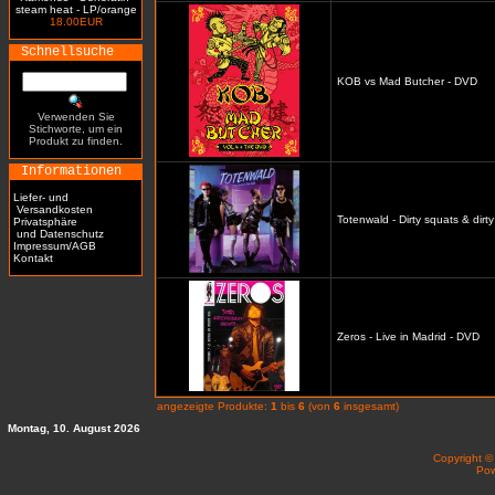
steam heat - LP/orange
18.00EUR
Schnellsuche
KOB vs Mad Butcher - DVD
Verwenden Sie
Stichworte, um ein
Produkt zu finden.
Informationen
Liefer- und
Versandkosten
Totenwald - Dirty squats & dirt
Privatsphäre
und Datenschutz
Impressum/AGB
Kontakt
Zeros - Live in Madrid - DVD
angezeigte Produkte:
1
bis
6
(von
6
insgesamt)
Montag, 10. August 2026
Copyright 
Po