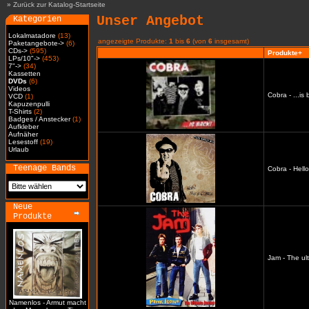
»
Zurück zur Katalog-Startseite
Unser Angebot
Kategorien
Lokalmatadore
(13)
angezeigte Produkte:
1
bis
6
(von
6
insgesamt)
Paketangebote->
(6)
CDs->
(595)
Produkte+
LPs/10"->
(453)
7"->
(34)
Kassetten
DVDs
(6)
Videos
Cobra - ...i
VCD
(1)
Kapuzenpulli
T-Shirts
(2)
Badges / Anstecker
(1)
Aufkleber
Aufnäher
Lesestoff
(19)
Urlaub
Teenage Bands
Cobra - Hell
Neue
Produkte
Jam - The ul
Namenlos - Armut macht