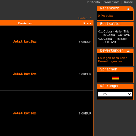
Ihr Konto
|
Warenkorb
|
Kasse
Warenkorb
0 Produkte
Seiten:
1
Bestellen
Preis
Bestseller
01.
Cobra - Hello! This
is Cobra - CD+DVD
02.
Cobra - ...is back -
5.00EUR
CD+DVD
Bewertungen
Es liegen noch keine
Bewertungen vor
Sprachen
3.00EUR
Währungen
7.00EUR