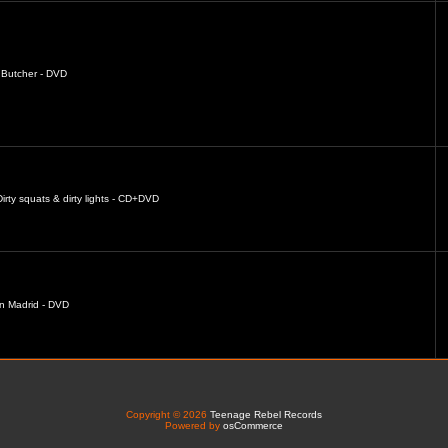
Butcher - DVD
irty squats & dirty lights - CD+DVD
in Madrid - DVD
Copyright © 2026
Teenage Rebel Records
Powered by
osCommerce