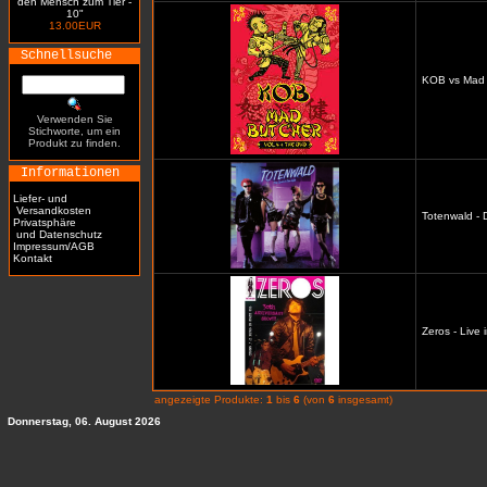
den Mensch zum Tier -
10"
13.00EUR
Schnellsuche
KOB vs Mad 
Verwenden Sie
Stichworte, um ein
Produkt zu finden.
Informationen
Liefer- und
Versandkosten
Totenwald - D
Privatsphäre
und Datenschutz
Impressum/AGB
Kontakt
Zeros - Live 
angezeigte Produkte:
1
bis
6
(von
6
insgesamt)
Donnerstag, 06. August 2026