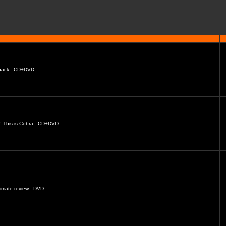
s back - CD+DVD
o! This is Cobra - CD+DVD
timate review - DVD