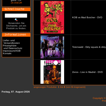
grind - LP
18.00EUR
Schnellsuche
KOB vs Mad Butcher - DVD
Verwenden Sie
Stichworte, um ein
Produkt zu finden.
Informationen
Liefer- und
Versandkosten
Privatsphäre
Totenwald - Dirty squats & dirt
und Datenschutz
Impressum/AGB
Kontakt
Zeros - Live in Madrid - DVD
angezeigte Produkte:
1
bis
6
(von
6
insgesamt)
Freitag, 07. August 2026
Copyright 
Po