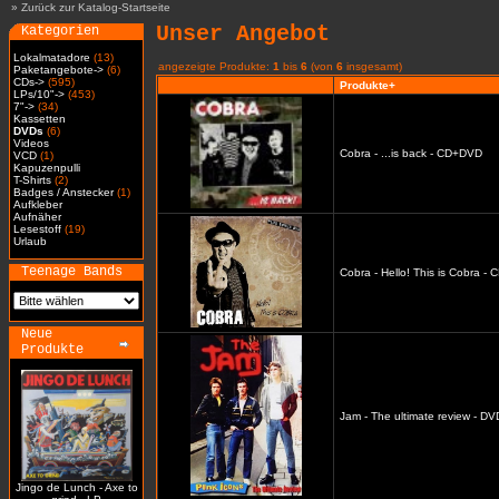
»
Zurück zur Katalog-Startseite
Unser Angebot
Kategorien
Lokalmatadore
(13)
angezeigte Produkte:
1
bis
6
(von
6
insgesamt)
Paketangebote->
(6)
CDs->
(595)
Produkte+
LPs/10"->
(453)
7"->
(34)
Kassetten
DVDs
(6)
Videos
Cobra - ...is back - CD+DVD
VCD
(1)
Kapuzenpulli
T-Shirts
(2)
Badges / Anstecker
(1)
Aufkleber
Aufnäher
Lesestoff
(19)
Urlaub
Teenage Bands
Cobra - Hello! This is Cobra -
Neue
Produkte
Jam - The ultimate review - DV
Jingo de Lunch - Axe to