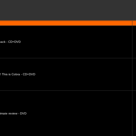
s back - CD+DVD
o! This is Cobra - CD+DVD
timate review - DVD