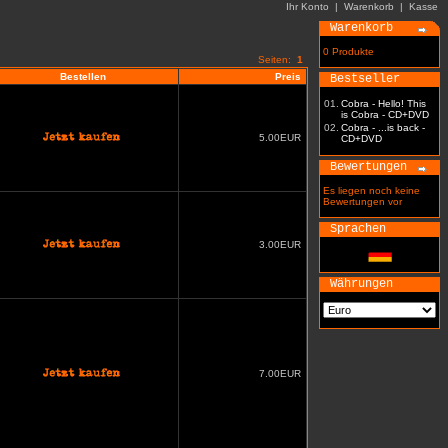
Ihr Konto
|
Warenkorb
|
Kasse
Warenkorb
0 Produkte
Seiten:
1
Bestellen
Preis
Bestseller
01.
Cobra - Hello! This
is Cobra - CD+DVD
02.
Cobra - ...is back -
5.00EUR
CD+DVD
Bewertungen
Es liegen noch keine
Bewertungen vor
Sprachen
3.00EUR
Währungen
7.00EUR