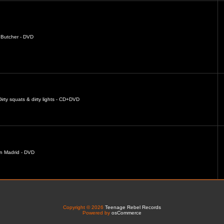
Butcher - DVD
irty squats & dirty lights - CD+DVD
in Madrid - DVD
Copyright © 2026
Teenage Rebel Records
Powered by
osCommerce