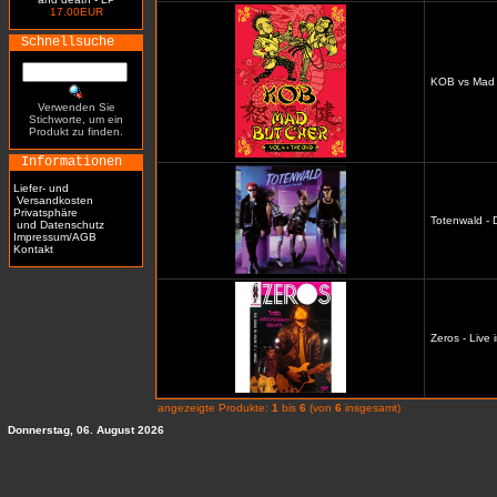
17.00EUR
Schnellsuche
KOB vs Mad 
Verwenden Sie
Stichworte, um ein
Produkt zu finden.
Informationen
Liefer- und
Versandkosten
Privatsphäre
Totenwald - D
und Datenschutz
Impressum/AGB
Kontakt
Zeros - Live 
angezeigte Produkte:
1
bis
6
(von
6
insgesamt)
Donnerstag, 06. August 2026