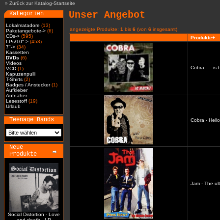
»
Zurück zur Katalog-Startseite
Unser Angebot
Kategorien
Lokalmatadore
(13)
angezeigte Produkte:
1
bis
6
(von
6
insgesamt)
Paketangebote->
(6)
CDs->
(595)
Produkte+
LPs/10"->
(453)
7"->
(34)
Kassetten
DVDs
(6)
Videos
Cobra - ...i
VCD
(1)
Kapuzenpulli
T-Shirts
(2)
Badges / Anstecker
(1)
Aufkleber
Aufnäher
Lesestoff
(19)
Urlaub
Teenage Bands
Cobra - Hell
Neue
Produkte
Jam - The ul
Social Distortion - Love
and death - LP