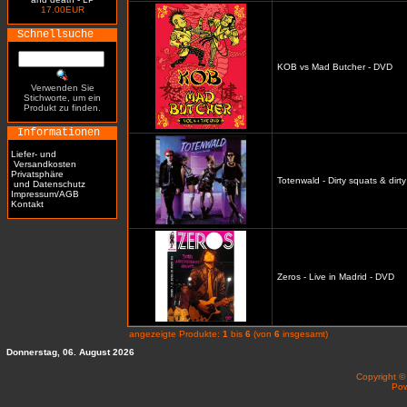
17.00EUR
Schnellsuche
KOB vs Mad Butcher - DVD
Verwenden Sie
Stichworte, um ein
Produkt zu finden.
Informationen
Liefer- und
Versandkosten
Privatsphäre
Totenwald - Dirty squats & dirt
und Datenschutz
Impressum/AGB
Kontakt
Zeros - Live in Madrid - DVD
angezeigte Produkte:
1
bis
6
(von
6
insgesamt)
Donnerstag, 06. August 2026
Copyright 
Po