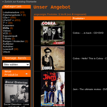
»
Zurück zur Katalog-Startseite
Unser Angebot
Kategorien
Lokalmatadore
(13)
angezeigte Produkte:
1
bis
6
(von
6
insgesamt)
Paketangebote->
(6)
CDs->
(595)
Produkte+
LPs/10"->
(453)
7"->
(34)
Kassetten
DVDs
(6)
Videos
Cobra - ...is back - CD+DVD
VCD
(1)
Kapuzenpulli
T-Shirts
(2)
Badges / Anstecker
(1)
Aufkleber
Aufnäher
Lesestoff
(19)
Urlaub
Teenage Bands
Cobra - Hello! This is Cobra -
Neue
Produkte
Jam - The ultimate review - DV
Social Distortion - Love
and death - LP