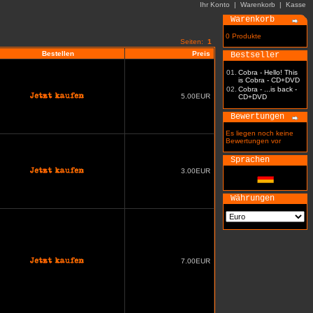
Ihr Konto
|
Warenkorb
|
Kasse
Warenkorb
0 Produkte
Seiten:
1
Bestellen
Preis
Bestseller
01.
Cobra - Hello! This
is Cobra - CD+DVD
02.
Cobra - ...is back -
5.00EUR
CD+DVD
Bewertungen
Es liegen noch keine
Bewertungen vor
Sprachen
3.00EUR
Währungen
7.00EUR