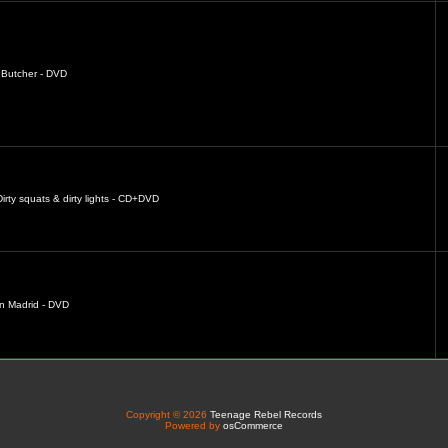
Butcher - DVD
irty squats & dirty lights - CD+DVD
in Madrid - DVD
Copyright © 2026
Teenage Rebel Records
Powered by
osCommerce