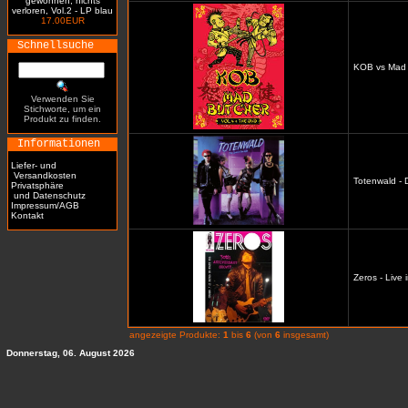
gewonnen, nichts
verloren, Vol.2 - LP blau
17.00EUR
Schnellsuche
KOB vs Mad 
Verwenden Sie
Stichworte, um ein
Produkt zu finden.
Informationen
Liefer- und
Versandkosten
Totenwald - D
Privatsphäre
und Datenschutz
Impressum/AGB
Kontakt
Zeros - Live 
angezeigte Produkte:
1
bis
6
(von
6
insgesamt)
Donnerstag, 06. August 2026