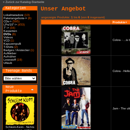
»
Zurück zur Katalog-Startseite
Unser Angebot
Kategorien
Lokalmatadore
(13)
angezeigte Produkte:
1
bis
6
(von
6
insgesamt)
Paketangebote->
(6)
CDs->
(595)
Produkte+
LPs/10"->
(453)
7"->
(34)
Kassetten
DVDs
(6)
Videos
Cobra - ...i
VCD
(1)
Kapuzenpulli
T-Shirts
(2)
Badges / Anstecker
(1)
Aufkleber
Aufnäher
Lesestoff
(19)
Urlaub
Teenage Bands
Cobra - Hell
Neue
Produkte
Jam - The ul
Schleim-Keim - Nichts