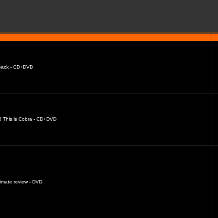
s back - CD+DVD
o! This is Cobra - CD+DVD
timate review - DVD