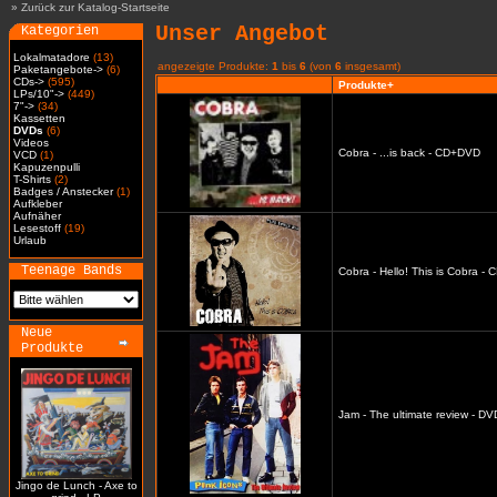
»
Zurück zur Katalog-Startseite
Unser Angebot
Kategorien
Lokalmatadore
(13)
angezeigte Produkte:
1
bis
6
(von
6
insgesamt)
Paketangebote->
(6)
CDs->
(595)
Produkte+
LPs/10"->
(449)
7"->
(34)
Kassetten
DVDs
(6)
Videos
Cobra - ...is back - CD+DVD
VCD
(1)
Kapuzenpulli
T-Shirts
(2)
Badges / Anstecker
(1)
Aufkleber
Aufnäher
Lesestoff
(19)
Urlaub
Teenage Bands
Cobra - Hello! This is Cobra -
Neue
Produkte
Jam - The ultimate review - DV
Jingo de Lunch - Axe to