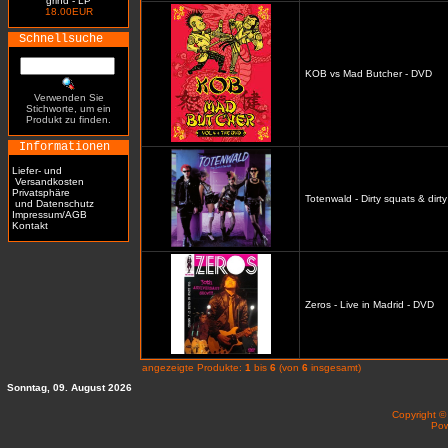
grind - LP
18.00EUR
Schnellsuche
KOB vs Mad Butcher - DVD
Verwenden Sie
Stichworte, um ein
Produkt zu finden.
Informationen
Liefer- und
Versandkosten
Privatsphäre
Totenwald - Dirty squats & dirt
und Datenschutz
Impressum/AGB
Kontakt
Zeros - Live in Madrid - DVD
angezeigte Produkte:
1
bis
6
(von
6
insgesamt)
Sonntag, 09. August 2026
Copyright 
Po