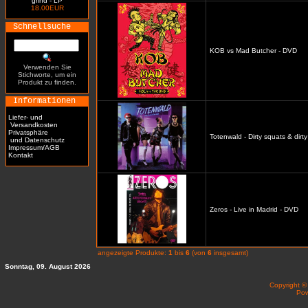
grind - LP
18.00EUR
Schnellsuche
KOB vs Mad Butcher - DVD
Verwenden Sie
Stichworte, um ein
Produkt zu finden.
Informationen
Liefer- und
Versandkosten
Privatsphäre
Totenwald - Dirty squats & dirt
und Datenschutz
Impressum/AGB
Kontakt
Zeros - Live in Madrid - DVD
angezeigte Produkte:
1
bis
6
(von
6
insgesamt)
Sonntag, 09. August 2026
Copyright 
Po