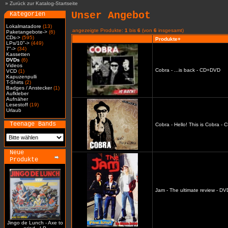
»
Zurück zur Katalog-Startseite
Unser Angebot
Kategorien
Lokalmatadore
(13)
angezeigte Produkte:
1
bis
6
(von
6
insgesamt)
Paketangebote->
(6)
CDs->
(595)
Produkte+
LPs/10"->
(449)
7"->
(34)
Kassetten
DVDs
(6)
Videos
Cobra - ...is back - CD+DVD
VCD
(1)
Kapuzenpulli
T-Shirts
(2)
Badges / Anstecker
(1)
Aufkleber
Aufnäher
Lesestoff
(19)
Urlaub
Teenage Bands
Cobra - Hello! This is Cobra -
Neue
Produkte
Jam - The ultimate review - DV
Jingo de Lunch - Axe to