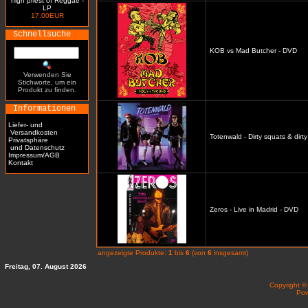
high priest of Reggae -
LP
17.00EUR
Schnellsuche
KOB vs Mad Butcher - DVD
Verwenden Sie
Stichworte, um ein
Produkt zu finden.
Informationen
Liefer- und
Versandkosten
Totenwald - Dirty squats & dirt
Privatsphäre
und Datenschutz
Impressum/AGB
Kontakt
Zeros - Live in Madrid - DVD
angezeigte Produkte:
1
bis
6
(von
6
insgesamt)
Freitag, 07. August 2026
Copyright 
Po