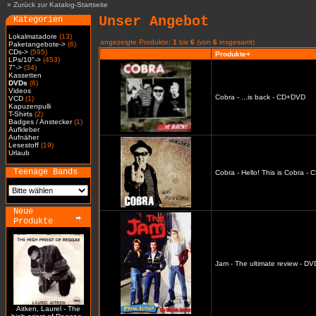
»
Zurück zur Katalog-Startseite
Unser Angebot
Kategorien
Lokalmatadore
(13)
angezeigte Produkte:
1
bis
6
(von
6
insgesamt)
Paketangebote->
(6)
CDs->
(595)
Produkte+
LPs/10"->
(453)
7"->
(34)
Kassetten
DVDs
(6)
Videos
Cobra - ...is back - CD+DVD
VCD
(1)
Kapuzenpulli
T-Shirts
(2)
Badges / Anstecker
(1)
Aufkleber
Aufnäher
Lesestoff
(19)
Urlaub
Teenage Bands
Cobra - Hello! This is Cobra -
Neue
Produkte
Jam - The ultimate review - DV
Aitken, Laurel - The