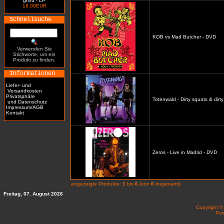
grind - LP
18.00EUR
Schnellsuche
KOB vs Mad Butcher - DVD
Verwenden Sie
Stichworte, um ein
Produkt zu finden.
Informationen
Liefer- und
Versandkosten
Privatsphäre
Totenwald - Dirty squats & dirt
und Datenschutz
Impressum/AGB
Kontakt
Zeros - Live in Madrid - DVD
angezeigte Produkte:
1
bis
6
(von
6
insgesamt)
Freitag, 07. August 2026
Copyright 
Po