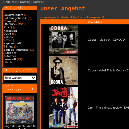
»
Zurück zur Katalog-Startseite
Unser Angebot
Kategorien
Lokalmatadore
(13)
angezeigte Produkte:
1
bis
6
(von
6
insgesamt)
Paketangebote->
(6)
CDs->
(595)
Produkte+
LPs/10"->
(453)
7"->
(34)
Kassetten
DVDs
(6)
Videos
Cobra - ...is back - CD+DVD
VCD
(1)
Kapuzenpulli
T-Shirts
(2)
Badges / Anstecker
(1)
Aufkleber
Aufnäher
Lesestoff
(19)
Urlaub
Teenage Bands
Cobra - Hello! This is Cobra -
Neue
Produkte
Jam - The ultimate review - DV
Jingo de Lunch - Axe to