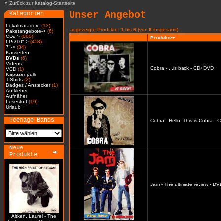
»
Zurück zur Katalog-Startseite
Unser Angebot
Kategorien
Lokalmatadore
(13)
angezeigte Produkte:
1
bis
6
(von
6
insgesamt)
Paketangebote->
(6)
CDs->
(595)
Produkte+
LPs/10"->
(453)
7"->
(34)
Kassetten
DVDs
(6)
Videos
Cobra - ...is back - CD+DVD
VCD
(1)
Kapuzenpulli
T-Shirts
(2)
Badges / Anstecker
(1)
Aufkleber
Aufnäher
Lesestoff
(19)
Urlaub
Teenage Bands
Cobra - Hello! This is Cobra -
Neue
Produkte
Jam - The ultimate review - DV
Aitken, Laurel - The