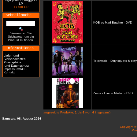
high priest of Reggae -
LP
17.00EUR
Schnellsuche
KOB vs Mad Butcher - DVD
Verwenden Sie
Stichworte, um ein
Produkt zu finden.
Informationen
Liefer- und
Versandkosten
Totenwald - Dirty squats & dirt
Privatsphäre
und Datenschutz
Impressum/AGB
Kontakt
Zeros - Live in Madrid - DVD
angezeigte Produkte:
1
bis
6
(von
6
insgesamt)
Samstag, 08. August 2026
Copyright 
Po