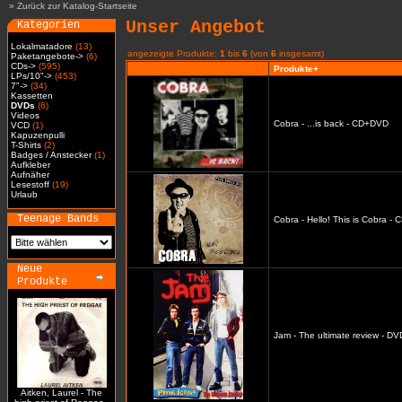
»
Zurück zur Katalog-Startseite
Unser Angebot
Kategorien
Lokalmatadore
(13)
angezeigte Produkte:
1
bis
6
(von
6
insgesamt)
Paketangebote->
(6)
CDs->
(595)
Produkte+
LPs/10"->
(453)
7"->
(34)
Kassetten
DVDs
(6)
Videos
Cobra - ...is back - CD+DVD
VCD
(1)
Kapuzenpulli
T-Shirts
(2)
Badges / Anstecker
(1)
Aufkleber
Aufnäher
Lesestoff
(19)
Urlaub
Teenage Bands
Cobra - Hello! This is Cobra -
Neue
Produkte
Jam - The ultimate review - DV
Aitken, Laurel - The