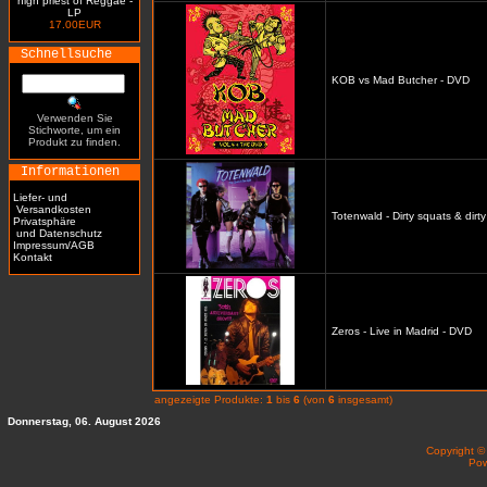
high priest of Reggae -
LP
17.00EUR
Schnellsuche
KOB vs Mad Butcher - DVD
Verwenden Sie
Stichworte, um ein
Produkt zu finden.
Informationen
Liefer- und
Versandkosten
Totenwald - Dirty squats & dirt
Privatsphäre
und Datenschutz
Impressum/AGB
Kontakt
Zeros - Live in Madrid - DVD
angezeigte Produkte:
1
bis
6
(von
6
insgesamt)
Donnerstag, 06. August 2026
Copyright 
Po