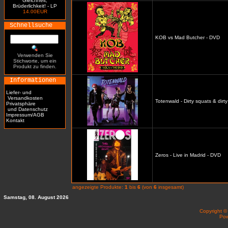
Gleichheit,
Brüderlichkeit! - LP
14.00EUR
Schnellsuche
KOB vs Mad Butcher - DVD
Verwenden Sie
Stichworte, um ein
Produkt zu finden.
Informationen
Liefer- und
Versandkosten
Totenwald - Dirty squats & dirt
Privatsphäre
und Datenschutz
Impressum/AGB
Kontakt
Zeros - Live in Madrid - DVD
angezeigte Produkte:
1
bis
6
(von
6
insgesamt)
Samstag, 08. August 2026
Copyright 
Po