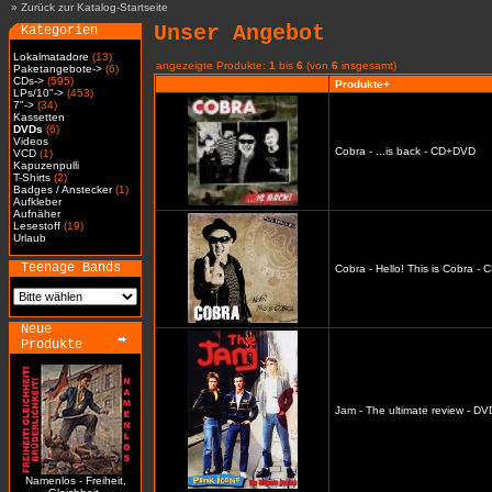
»
Zurück zur Katalog-Startseite
Unser Angebot
Kategorien
Lokalmatadore
(13)
angezeigte Produkte:
1
bis
6
(von
6
insgesamt)
Paketangebote->
(6)
CDs->
(595)
Produkte+
LPs/10"->
(453)
7"->
(34)
Kassetten
DVDs
(6)
Videos
Cobra - ...is back - CD+DVD
VCD
(1)
Kapuzenpulli
T-Shirts
(2)
Badges / Anstecker
(1)
Aufkleber
Aufnäher
Lesestoff
(19)
Urlaub
Teenage Bands
Cobra - Hello! This is Cobra -
Neue
Produkte
Jam - The ultimate review - DV
Namenlos - Freiheit,