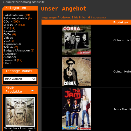
»
Zurück zur Katalog-Startseite
Unser Angebot
Kategorien
Lokalmatadore
(13)
angezeigte Produkte:
1
bis
6
(von
6
insgesamt)
Paketangebote->
(6)
CDs->
(595)
Produkte+
LPs/10"->
(453)
7"->
(34)
Kassetten
DVDs
(6)
Videos
Cobra - ...i
VCD
(1)
Kapuzenpulli
T-Shirts
(2)
Badges / Anstecker
(1)
Aufkleber
Aufnäher
Lesestoff
(19)
Urlaub
Teenage Bands
Cobra - Hell
Neue
Produkte
Jam - The ul
Namenlos - Armut macht