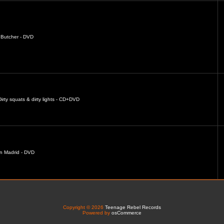
Butcher - DVD
irty squats & dirty lights - CD+DVD
in Madrid - DVD
Copyright © 2026
Teenage Rebel Records
Powered by
osCommerce