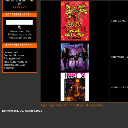
den Mensch zum Tier -
10"
13.00EUR
Schnellsuche
KOB vs Mad 
Verwenden Sie
Stichworte, um ein
Produkt zu finden.
Informationen
Liefer- und
Versandkosten
Totenwald - D
Privatsphäre
und Datenschutz
Impressum/AGB
Kontakt
Zeros - Live 
angezeigte Produkte:
1
bis
6
(von
6
insgesamt)
Donnerstag, 06. August 2026