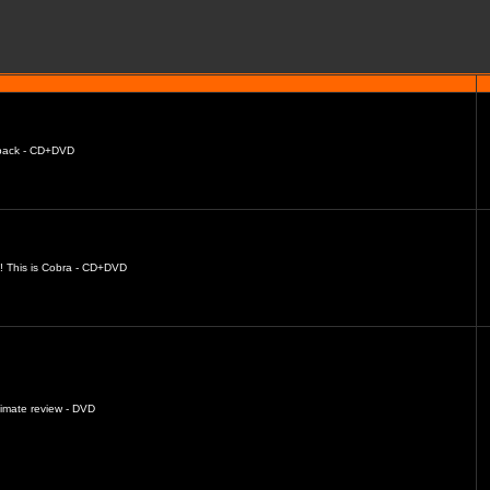
s back - CD+DVD
o! This is Cobra - CD+DVD
timate review - DVD