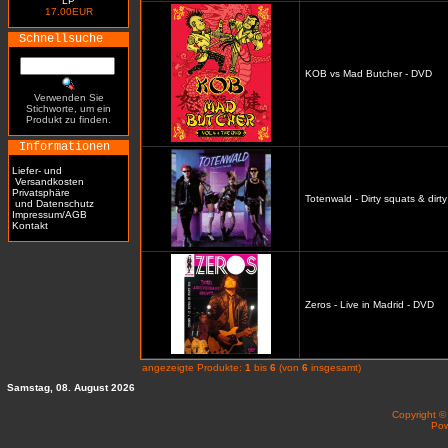
LP
17.00EUR
Schnellsuche
KOB vs Mad Butcher - DVD
Verwenden Sie
Stichworte, um ein
Produkt zu finden.
Informationen
Liefer- und
Versandkosten
Privatsphäre
Totenwald - Dirty squats & dirt
und Datenschutz
Impressum/AGB
Kontakt
Zeros - Live in Madrid - DVD
angezeigte Produkte:
1
bis
6
(von
6
insgesamt)
Samstag, 08. August 2026
Copyright 
Po