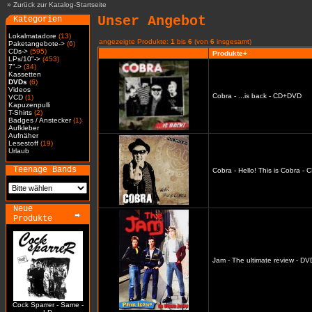
»
Zurück zur Katalog-Startseite
Unser Angebot
Kategorien
Lokalmatadore
(13)
angezeigte Produkte:
1
bis
6
(von
6
insgesamt)
Paketangebote->
(6)
CDs->
(595)
Produkte+
LPs/10"->
(453)
7"->
(34)
Kassetten
DVDs
(6)
Videos
Cobra - ...is back - CD+DVD
VCD
(1)
Kapuzenpulli
T-Shirts
(2)
Badges / Anstecker
(1)
Aufkleber
Aufnäher
Lesestoff
(19)
Urlaub
Teenage Bands
Cobra - Hello! This is Cobra -
Neue
Produkte
Jam - The ultimate review - DV
Cock Sparrer - Same -