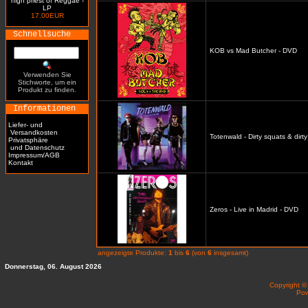
high priest of Reggae -
LP
17.00EUR
Schnellsuche
KOB vs Mad Butcher - DVD
Verwenden Sie
Stichworte, um ein
Produkt zu finden.
Informationen
Liefer- und
Versandkosten
Totenwald - Dirty squats & dirt
Privatsphäre
und Datenschutz
Impressum/AGB
Kontakt
Zeros - Live in Madrid - DVD
angezeigte Produkte:
1
bis
6
(von
6
insgesamt)
Donnerstag, 06. August 2026
Copyright 
Po