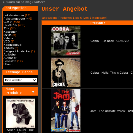
»
Zurück zur Katalog-Startseite
Unser Angebot
Kategorien
Lokalmatadore
(13)
angezeigte Produkte:
1
bis
6
(von
6
insgesamt)
Paketangebote->
(6)
CDs->
(595)
Produkte+
LPs/10"->
(453)
7"->
(34)
Kassetten
DVDs
(6)
Videos
Cobra - ...is back - CD+DVD
VCD
(1)
Kapuzenpulli
T-Shirts
(2)
Badges / Anstecker
(1)
Aufkleber
Aufnäher
Lesestoff
(19)
Urlaub
Teenage Bands
Cobra - Hello! This is Cobra -
Neue
Produkte
Jam - The ultimate review - DV
Aitken, Laurel - The