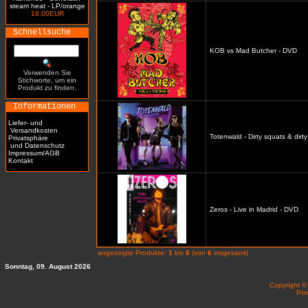
steam heat - LP/orange
18.00EUR
Schnellsuche
KOB vs Mad Butcher - DVD
Verwenden Sie
Stichworte, um ein
Produkt zu finden.
Informationen
Liefer- und
Versandkosten
Totenwald - Dirty squats & dirt
Privatsphäre
und Datenschutz
Impressum/AGB
Kontakt
Zeros - Live in Madrid - DVD
angezeigte Produkte:
1
bis
6
(von
6
insgesamt)
Sonntag, 09. August 2026
Copyright 
Po