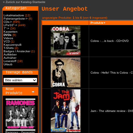
»
Zurück zur Katalog-Startseite
Unser Angebot
Kategorien
Lokalmatadore
(13)
angezeigte Produkte:
1
bis
6
(von
6
insgesamt)
Paketangebote->
(6)
CDs->
(595)
Produkte+
LPs/10"->
(449)
7"->
(34)
Kassetten
DVDs
(6)
Videos
Cobra - ...is back - CD+DVD
VCD
(1)
Kapuzenpulli
T-Shirts
(2)
Badges / Anstecker
(1)
Aufkleber
Aufnäher
Lesestoff
(19)
Urlaub
Teenage Bands
Cobra - Hello! This is Cobra -
Neue
Produkte
Jam - The ultimate review - DV
Ramones - Generatin'