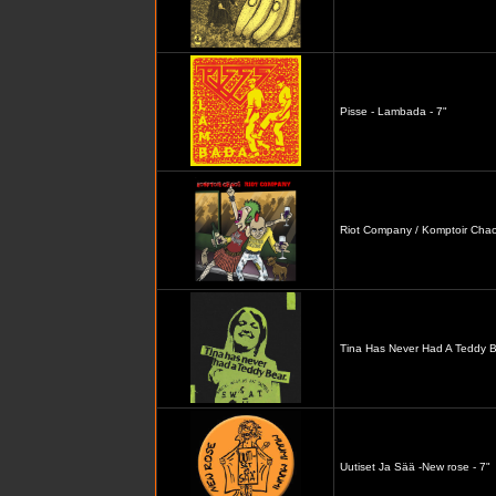
Pisse - Lambada - 7"
Riot Company / Komptoir Chaos
Tina Has Never Had A Teddy B
Uutiset Ja Sää -New rose - 7"