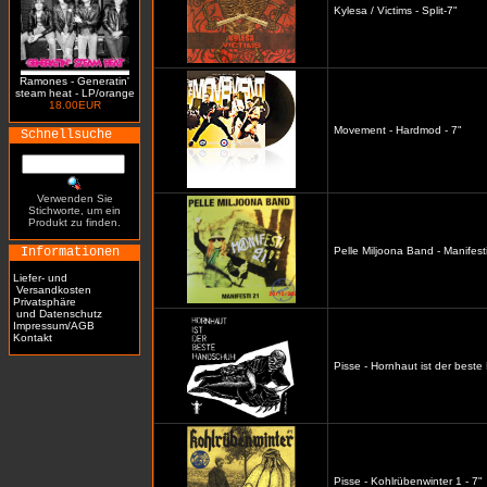
Kylesa / Victims - Split-7"
Ramones - Generatin'
steam heat - LP/orange
18.00EUR
Movement - Hardmod - 7"
Schnellsuche
Verwenden Sie
Stichworte, um ein
Produkt zu finden.
Informationen
Pelle Miljoona Band - Manifesti
Liefer- und
Versandkosten
Privatsphäre
und Datenschutz
Impressum/AGB
Kontakt
Pisse - Hornhaut ist der best
Pisse - Kohlrübenwinter 1 - 7"