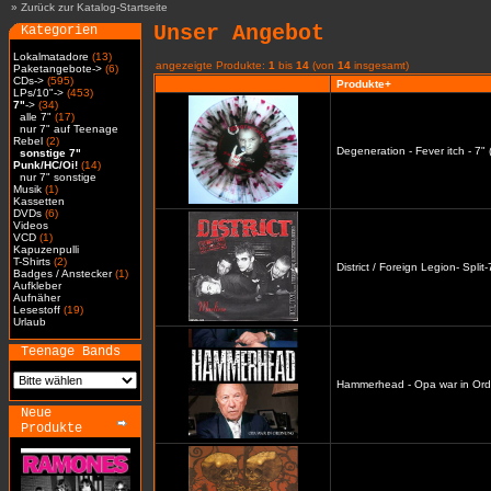
»
Zurück zur Katalog-Startseite
Unser Angebot
Kategorien
Lokalmatadore
(13)
angezeigte Produkte:
1
bis
14
(von
14
insgesamt)
Paketangebote->
(6)
CDs->
(595)
Produkte+
LPs/10"->
(453)
7"
->
(34)
alle 7"
(17)
nur 7" auf Teenage
Rebel
(2)
Degeneration - Fever itch - 
sonstige 7"
Punk/HC/Oi!
(14)
nur 7" sonstige
Musik
(1)
Kassetten
DVDs
(6)
Videos
VCD
(1)
Kapuzenpulli
T-Shirts
(2)
District / Foreign Legion- Split-
Badges / Anstecker
(1)
Aufkleber
Aufnäher
Lesestoff
(19)
Urlaub
Teenage Bands
Hammerhead - Opa war in Ord
Neue
Produkte