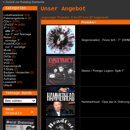
»
Zurück zur Katalog-Startseite
Unser Angebot
Kategorien
Lokalmatadore
(13)
angezeigte Produkte:
1
bis
17
(von
17
insgesamt)
Paketangebote->
(6)
CDs->
(595)
Produkte+
LPs/10"->
(449)
7"
->
(34)
alle 7"
(17)
nur 7" auf Teenage
Rebel
(2)
Degeneration - Fever itch - 7" (O
sonstige 7"
Punk/HC/Oi!
(14)
nur 7" sonstige
Musik
(1)
Kassetten
DVDs
(6)
Videos
VCD
(1)
Kapuzenpulli
T-Shirts
(2)
District / Foreign Legion- Split-7"
Badges / Anstecker
(1)
Aufkleber
Aufnäher
Lesestoff
(19)
Urlaub
Teenage Bands
Hammerhead - Opa war in Ordnung 
Neue
Produkte