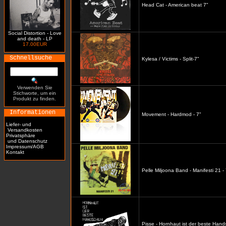
Head Cat - American beat 7"
Social Distortion - Love
and death - LP
17.00EUR
Schnellsuche
Kylesa / Victims - Split-7"
Verwenden Sie
Stichworte, um ein
Produkt zu finden.
Informationen
Movement - Hardmod - 7"
Liefer- und
Versandkosten
Privatsphäre
und Datenschutz
Impressum/AGB
Kontakt
Pelle Miljoona Band - Manifesti 21 - 
Pisse - Hornhaut ist der beste Hand