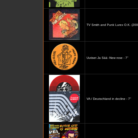
TV Smith and Punk Lurex O.K. (2000)
Uutiset Ja Sää -New rose - 7"
VA / Deutschland in decline - 7"