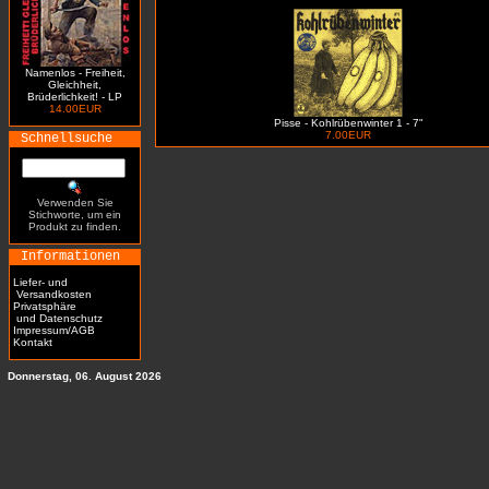
Namenlos - Freiheit,
Gleichheit,
Brüderlichkeit! - LP
14.00EUR
Pisse - Kohlrübenwinter 1 - 7"
7.00EUR
Schnellsuche
Verwenden Sie
Stichworte, um ein
Produkt zu finden.
Informationen
Liefer- und
Versandkosten
Privatsphäre
und Datenschutz
Impressum/AGB
Kontakt
Donnerstag, 06. August 2026