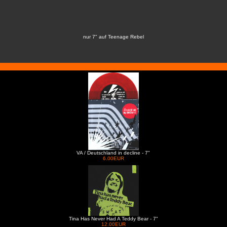
nur 7" auf Teenage Rebel
VA / Deutschland in decline - 7"
6.00EUR
Tina Has Never Had A Teddy Bear - 7"
12.00EUR