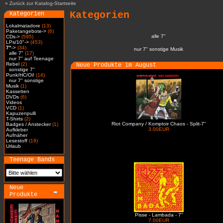
»
Zurück zur Katalog-Startseite
Kategorien
Kategorien
Lokalmatadore
(13)
Paketangebote->
(6)
alle 7"
CDs->
(595)
LPs/10"->
(453)
7"
->
(34)
nur 7" sonstige Musik
alle 7"
(17)
nur 7" auf Teenage
Rebel
(2)
Neue Produkte im August
sonstige 7"
Punk/HC/Oi!
(14)
nur 7" sonstige
Musik
(1)
Kassetten
DVDs
(6)
Videos
VCD
(1)
Kapuzenpulli
T-Shirts
(2)
Riot Company / Komptoir Chaos - Split-7"
Badges / Anstecker
(1)
3.00EUR
Aufkleber
Aufnäher
Lesestoff
(19)
Urlaub
Teenage Bands
Neue
Produkte
Pisse - Lambada - 7"
7.00EUR