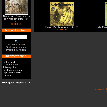
Namenlos - Armut macht
den Mensch zum Tier -
10"
13.00EUR
Pisse - Kohlrübenwinter 1 - 7"
Pelle Milj
7.00EUR
Schnellsuche
Verwenden Sie
Stichworte, um ein
Produkt zu finden.
Informationen
Liefer- und
Versandkosten
Privatsphäre
und Datenschutz
Impressum/AGB
Kontakt
Freitag, 07. August 2026
Copyright 
Po