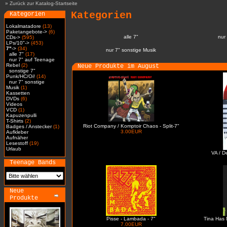
»
Zurück zur Katalog-Startseite
Kategorien
Kategorien
Lokalmatadore
(13)
Paketangebote->
(6)
alle 7"
nur
CDs->
(595)
LPs/10"->
(453)
7"
->
(34)
nur 7" sonstige Musik
alle 7"
(17)
nur 7" auf Teenage
Rebel
(2)
Neue Produkte im August
sonstige 7"
Punk/HC/Oi!
(14)
nur 7" sonstige
Musik
(1)
Kassetten
DVDs
(6)
Videos
VCD
(1)
Kapuzenpulli
T-Shirts
(2)
Riot Company / Komptoir Chaos - Split-7"
Badges / Anstecker
(1)
3.00EUR
Aufkleber
Aufnäher
Lesestoff
(19)
Urlaub
VA / D
Teenage Bands
Neue
Produkte
Pisse - Lambada - 7"
Tina Has 
7.00EUR