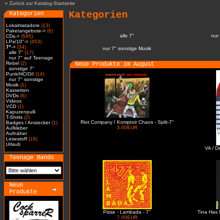
»
Zurück zur Katalog-Startseite
Kategorien
Kategorien
Lokalmatadore
(13)
Paketangebote->
(6)
alle 7"
nur
CDs->
(595)
LPs/10"->
(453)
7"
->
(34)
nur 7" sonstige Musik
alle 7"
(17)
nur 7" auf Teenage
Rebel
(2)
Neue Produkte im August
sonstige 7"
Punk/HC/Oi!
(14)
nur 7" sonstige
Musik
(1)
Kassetten
DVDs
(6)
Videos
VCD
(1)
Kapuzenpulli
T-Shirts
(2)
Riot Company / Komptoir Chaos - Split-7"
Badges / Anstecker
(1)
3.00EUR
Aufkleber
Aufnäher
Lesestoff
(19)
Urlaub
VA / D
Teenage Bands
Neue
Produkte
Pisse - Lambada - 7"
Tina Has 
7.00EUR