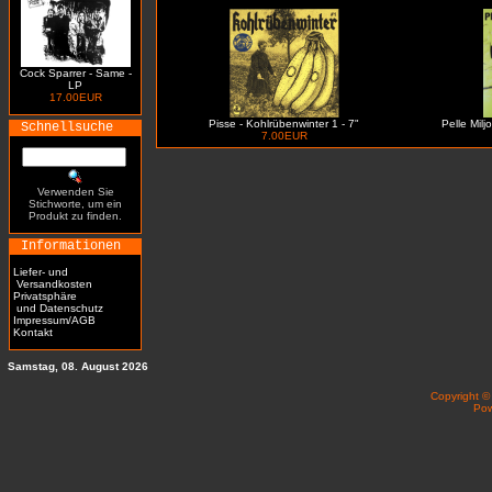
Cock Sparrer - Same -
LP
17.00EUR
Pisse - Kohlrübenwinter 1 - 7"
Pelle Milj
Schnellsuche
7.00EUR
Verwenden Sie
Stichworte, um ein
Produkt zu finden.
Informationen
Liefer- und
Versandkosten
Privatsphäre
und Datenschutz
Impressum/AGB
Kontakt
Samstag, 08. August 2026
Copyright 
Po