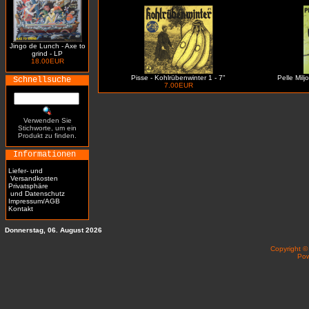
Jingo de Lunch - Axe to
grind - LP
18.00EUR
Pisse - Kohlrübenwinter 1 - 7"
Pelle Milj
Schnellsuche
7.00EUR
Verwenden Sie
Stichworte, um ein
Produkt zu finden.
Informationen
Liefer- und
Versandkosten
Privatsphäre
und Datenschutz
Impressum/AGB
Kontakt
Donnerstag, 06. August 2026
Copyright 
Po