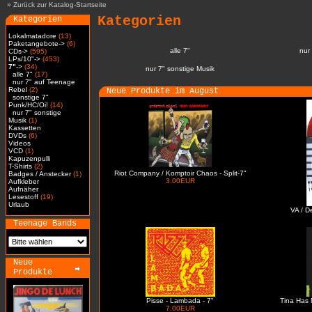
»
Zurück zur Katalog-Startseite
Kategorien
Kategorien
Lokalmatadore
(13)
Paketangebote->
(6)
alle 7"
nur
CDs->
(595)
LPs/10"->
(453)
7"
->
(34)
nur 7" sonstige Musik
alle 7"
(17)
nur 7" auf Teenage
Rebel
(2)
Neue Produkte im August
sonstige 7"
Punk/HC/Oi!
(14)
nur 7" sonstige
Musik
(1)
Kassetten
DVDs
(6)
Videos
VCD
(1)
Kapuzenpulli
T-Shirts
(2)
Riot Company / Komptoir Chaos - Split-7"
Badges / Anstecker
(1)
3.00EUR
Aufkleber
Aufnäher
Lesestoff
(19)
Urlaub
VA / D
Teenage Bands
Neue
Produkte
Pisse - Lambada - 7"
Tina Has 
7.00EUR