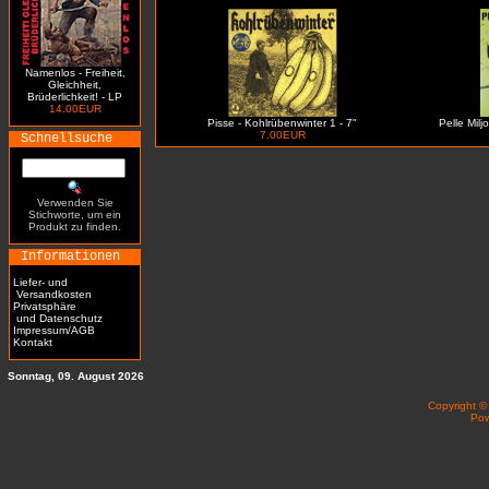
Namenlos - Freiheit,
Gleichheit,
Brüderlichkeit! - LP
14.00EUR
Pisse - Kohlrübenwinter 1 - 7"
Pelle Milj
7.00EUR
Schnellsuche
Verwenden Sie
Stichworte, um ein
Produkt zu finden.
Informationen
Liefer- und
Versandkosten
Privatsphäre
und Datenschutz
Impressum/AGB
Kontakt
Sonntag, 09. August 2026
Copyright 
Po