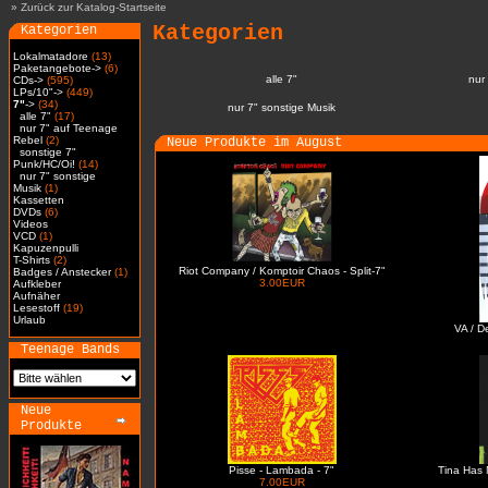
»
Zurück zur Katalog-Startseite
Kategorien
Kategorien
Lokalmatadore
(13)
Paketangebote->
(6)
alle 7"
nur
CDs->
(595)
LPs/10"->
(449)
7"
->
(34)
nur 7" sonstige Musik
alle 7"
(17)
nur 7" auf Teenage
Rebel
(2)
Neue Produkte im August
sonstige 7"
Punk/HC/Oi!
(14)
nur 7" sonstige
Musik
(1)
Kassetten
DVDs
(6)
Videos
VCD
(1)
Kapuzenpulli
T-Shirts
(2)
Riot Company / Komptoir Chaos - Split-7"
Badges / Anstecker
(1)
3.00EUR
Aufkleber
Aufnäher
Lesestoff
(19)
Urlaub
VA / D
Teenage Bands
Neue
Produkte
Pisse - Lambada - 7"
Tina Has 
7.00EUR