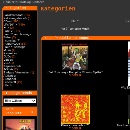
»
Zurück zur Katalog-Startseite
Kategorien
Kategorien
Lokalmatadore
(13)
Paketangebote->
(6)
alle 7"
nur
CDs->
(595)
LPs/10"->
(449)
7"
->
(34)
nur 7" sonstige Musik
alle 7"
(17)
nur 7" auf Teenage
Rebel
(2)
Neue Produkte im August
sonstige 7"
Punk/HC/Oi!
(14)
nur 7" sonstige
Musik
(1)
Kassetten
DVDs
(6)
Videos
VCD
(1)
Kapuzenpulli
T-Shirts
(2)
Riot Company / Komptoir Chaos - Split-7"
Badges / Anstecker
(1)
3.00EUR
Aufkleber
Aufnäher
Lesestoff
(19)
Urlaub
VA / D
Teenage Bands
Neue
Produkte
Pisse - Lambada - 7"
Tina Has 
7.00EUR