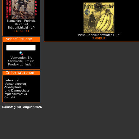
Namenlos - Freiheit,
Gleichheit,
Brüderlichkeit! - LP
14.00EUR
Pisse - Kohlrübenwinter 1 - 7"
7.00EUR
Schnellsuche
Verwenden Sie
Stichworte, um ein
Produkt zu finden.
Informationen
Liefer- und
Versandkosten
Privatsphäre
und Datenschutz
Impressum/AGB
Kontakt
Samstag, 08. August 2026