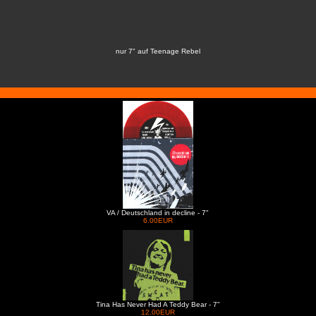
nur 7" auf Teenage Rebel
VA / Deutschland in decline - 7"
6.00EUR
Tina Has Never Had A Teddy Bear - 7"
12.00EUR