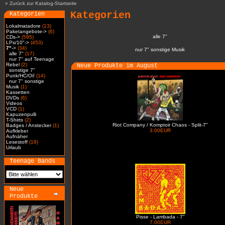
»
Zurück zur Katalog-Startseite
Kategorien
Kategorien
Lokalmatadore
(13)
Paketangebote->
(6)
alle 7"
CDs->
(595)
LPs/10"->
(453)
7"
->
(34)
nur 7" sonstige Musik
alle 7"
(17)
nur 7" auf Teenage
Rebel
(2)
Neue Produkte im August
sonstige 7"
Punk/HC/Oi!
(14)
nur 7" sonstige
Musik
(1)
Kassetten
DVDs
(6)
Videos
VCD
(1)
Kapuzenpulli
T-Shirts
(2)
Riot Company / Komptoir Chaos - Split-7"
Badges / Anstecker
(1)
3.00EUR
Aufkleber
Aufnäher
Lesestoff
(19)
Urlaub
Teenage Bands
Neue
Produkte
Pisse - Lambada - 7"
7.00EUR