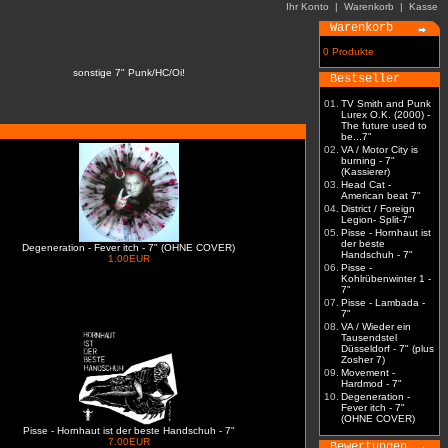
Ihr Konto
|
Warenkorb
|
Kasse
Warenkorb
0 Produkte
sonstige 7" Punk/HC/Oi!
Bestseller
01.
TV Smith and Punk
Lurex O.K. (2000) -
The future used to
be...7"
02.
VA / Motor City is
burning - 7"
(Kassierer)
03.
Head Cat -
American beat 7"
04.
District / Foreign
Legion- Split-7"
05.
Pisse - Hornhaut ist
der beste
Degeneration - Fever itch - 7" (OHNE COVER)
Handschuh - 7"
1.00EUR
06.
Pisse -
Kohlrübenwinter 1 -
7"
07.
Pisse - Lambada -
7"
08.
VA / Wieder ein
Tausendstel
Düsseldorf - 7" (plus
Zosher 7)
09.
Movement -
Hardmod - 7"
10.
Degeneration -
Fever itch - 7"
(OHNE COVER)
Pisse - Hornhaut ist der beste Handschuh - 7"
7.00EUR
Bewertungen