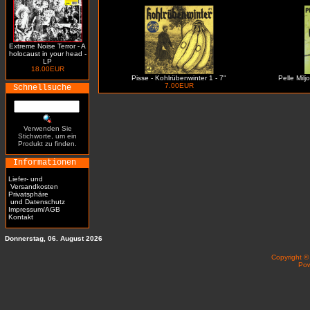
Extreme Noise Terror - A
holocaust in your head -
LP
18.00EUR
Pisse - Kohlrübenwinter 1 - 7"
Pelle Milj
7.00EUR
Schnellsuche
Verwenden Sie
Stichworte, um ein
Produkt zu finden.
Informationen
Liefer- und
Versandkosten
Privatsphäre
und Datenschutz
Impressum/AGB
Kontakt
Donnerstag, 06. August 2026
Copyright 
Po