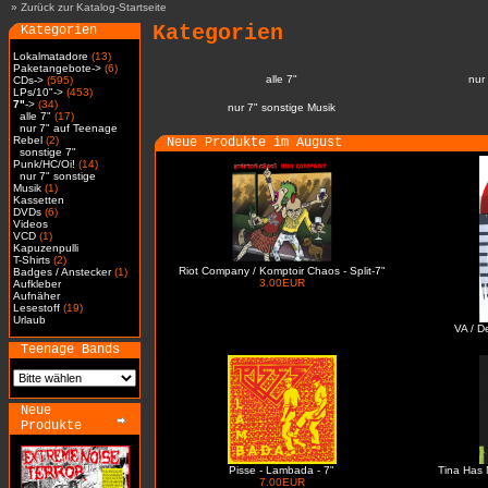
»
Zurück zur Katalog-Startseite
Kategorien
Kategorien
Lokalmatadore
(13)
Paketangebote->
(6)
alle 7"
nur
CDs->
(595)
LPs/10"->
(453)
7"
->
(34)
nur 7" sonstige Musik
alle 7"
(17)
nur 7" auf Teenage
Rebel
(2)
Neue Produkte im August
sonstige 7"
Punk/HC/Oi!
(14)
nur 7" sonstige
Musik
(1)
Kassetten
DVDs
(6)
Videos
VCD
(1)
Kapuzenpulli
T-Shirts
(2)
Riot Company / Komptoir Chaos - Split-7"
Badges / Anstecker
(1)
3.00EUR
Aufkleber
Aufnäher
Lesestoff
(19)
Urlaub
VA / D
Teenage Bands
Neue
Produkte
Pisse - Lambada - 7"
Tina Has 
7.00EUR