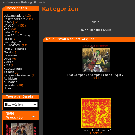
»
Zurück zur Katalog-Startseite
Kategorien
Kategorien
Lokalmatadore
(13)
Paketangebote->
(6)
alle 7"
CDs->
(595)
LPs/10"->
(453)
7"
->
(34)
nur 7" sonstige Musik
alle 7"
(17)
nur 7" auf Teenage
Rebel
(2)
Neue Produkte im August
sonstige 7"
Punk/HC/Oi!
(14)
nur 7" sonstige
Musik
(1)
Kassetten
DVDs
(6)
Videos
VCD
(1)
Kapuzenpulli
T-Shirts
(2)
Riot Company / Komptoir Chaos - Split-7"
Badges / Anstecker
(1)
3.00EUR
Aufkleber
Aufnäher
Lesestoff
(19)
Urlaub
Teenage Bands
Neue
Produkte
Pisse - Lambada - 7"
7.00EUR