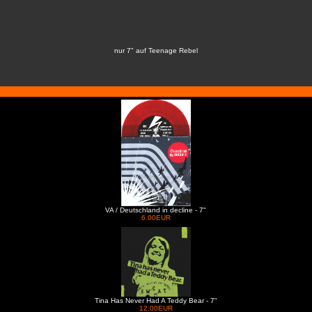
nur 7" auf Teenage Rebel
VA / Deutschland in decline - 7"
6.00EUR
Tina Has Never Had A Teddy Bear - 7"
12.00EUR