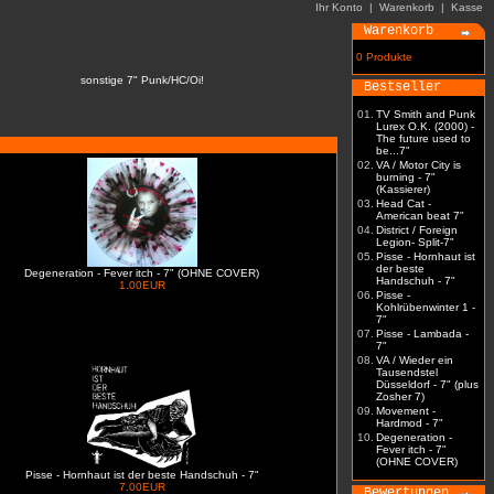
Ihr Konto
|
Warenkorb
|
Kasse
Warenkorb
0 Produkte
sonstige 7" Punk/HC/Oi!
Bestseller
01.
TV Smith and Punk
Lurex O.K. (2000) -
The future used to
be...7"
02.
VA / Motor City is
burning - 7"
(Kassierer)
03.
Head Cat -
American beat 7"
04.
District / Foreign
Legion- Split-7"
05.
Pisse - Hornhaut ist
der beste
Degeneration - Fever itch - 7" (OHNE COVER)
Handschuh - 7"
1.00EUR
06.
Pisse -
Kohlrübenwinter 1 -
7"
07.
Pisse - Lambada -
7"
08.
VA / Wieder ein
Tausendstel
Düsseldorf - 7" (plus
Zosher 7)
09.
Movement -
Hardmod - 7"
10.
Degeneration -
Fever itch - 7"
(OHNE COVER)
Pisse - Hornhaut ist der beste Handschuh - 7"
7.00EUR
Bewertungen