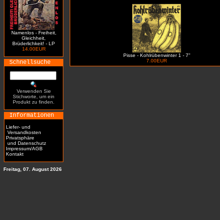
Namenlos - Freiheit,
Gleichheit,
Brüderlichkeit! - LP
14.00EUR
Pisse - Kohlrübenwinter 1 - 7"
7.00EUR
Schnellsuche
Verwenden Sie
Stichworte, um ein
Produkt zu finden.
Informationen
Liefer- und
Versandkosten
Privatsphäre
und Datenschutz
Impressum/AGB
Kontakt
Freitag, 07. August 2026