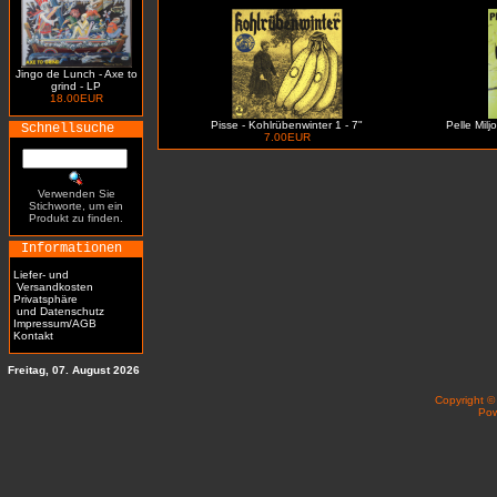
Jingo de Lunch - Axe to
grind - LP
18.00EUR
Pisse - Kohlrübenwinter 1 - 7"
Pelle Milj
Schnellsuche
7.00EUR
Verwenden Sie
Stichworte, um ein
Produkt zu finden.
Informationen
Liefer- und
Versandkosten
Privatsphäre
und Datenschutz
Impressum/AGB
Kontakt
Freitag, 07. August 2026
Copyright 
Po