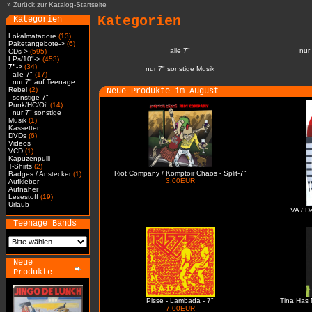
»
Zurück zur Katalog-Startseite
Kategorien
Kategorien
Lokalmatadore
(13)
Paketangebote->
(6)
alle 7"
nur
CDs->
(595)
LPs/10"->
(453)
7"
->
(34)
nur 7" sonstige Musik
alle 7"
(17)
nur 7" auf Teenage
Rebel
(2)
Neue Produkte im August
sonstige 7"
Punk/HC/Oi!
(14)
nur 7" sonstige
Musik
(1)
Kassetten
DVDs
(6)
Videos
VCD
(1)
Kapuzenpulli
T-Shirts
(2)
Riot Company / Komptoir Chaos - Split-7"
Badges / Anstecker
(1)
3.00EUR
Aufkleber
Aufnäher
Lesestoff
(19)
Urlaub
VA / D
Teenage Bands
Neue
Produkte
Pisse - Lambada - 7"
Tina Has 
7.00EUR