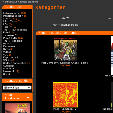
»
Zurück zur Katalog-Startseite
Kategorien
Kategorien
Lokalmatadore
(13)
Paketangebote->
(6)
alle 7"
nur
CDs->
(595)
LPs/10"->
(453)
7"
->
(34)
nur 7" sonstige Musik
alle 7"
(17)
nur 7" auf Teenage
Rebel
(2)
Neue Produkte im August
sonstige 7"
Punk/HC/Oi!
(14)
nur 7" sonstige
Musik
(1)
Kassetten
DVDs
(6)
Videos
VCD
(1)
Kapuzenpulli
T-Shirts
(2)
Riot Company / Komptoir Chaos - Split-7"
Badges / Anstecker
(1)
3.00EUR
Aufkleber
Aufnäher
Lesestoff
(19)
Urlaub
VA / D
Teenage Bands
Neue
Produkte
Pisse - Lambada - 7"
Tina Has 
7.00EUR